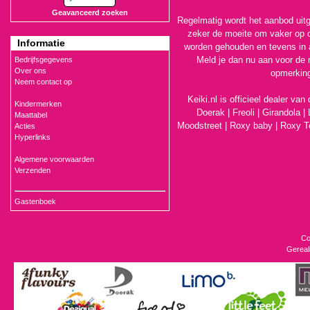
Geavanceerd zoeken
Regelmatig wordt het aanbod uitg
zeker de moeite om vaker op o
Informatie
worden gehouden en tevens in 
Meld je dan nu aan voor de 
Bedrijfsgegevens
Over ons
opmerking
Neem contact op
Keiki.nl is officieel dealer va
Kindermerken
Doerak
|
Freoli
|
Girandola |
Maattabel
Moodstreet
|
Roxy baby
|
Roxy T
Acties
Hyperlinks
Algemene voorwaarden
Verzenden
Gastenboek
Co
Gereal