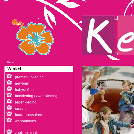
Keiki
Winkel
prematuurkleding
newborn
babyslofjes
badkleding / zwemkleding
regenkleding
jassen
haaraccessoires
wannahaves
zoek op maat