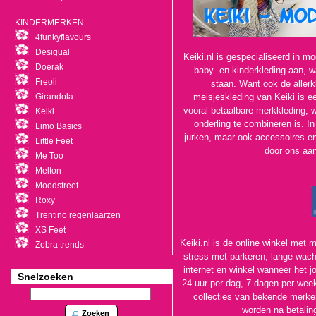
KINDERMERKEN
4funkyflavours
Desigual
Keiki.nl is gespecialiseerd in mo
Doerak
baby- en kinderkleding aan, waa
Freoli
staan. Want ook de allerkl
Girandola
meisjeskleding van Keiki is ee
vooral betaalbare merkkleding, wa
Keiki
onderling te combineren is. In
Limo Basics
jurken, maar ook accessoires en
Little Feet
door ons aan
Me Too
Melton
Moodstreet
Roxy
Trentino regenlaarzen
XS Feet
Keiki.nl is de online winkel met
Zebra trends
stress met parkeren, lange wach
internet en winkel wanneer het j
Snelzoeken
24 uur per dag, 7 dagen per week
collecties van bekende merken.
worden na betalin
Zoeken