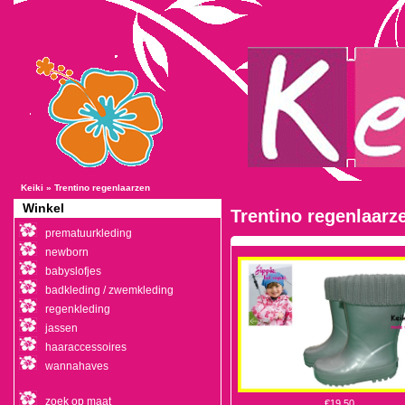
Keiki
»
Trentino regenlaarzen
Winkel
Trentino regenlaarz
prematuurkleding
newborn
babyslofjes
badkleding / zwemkleding
regenkleding
jassen
haaraccessoires
wannahaves
zoek op maat
€19,50