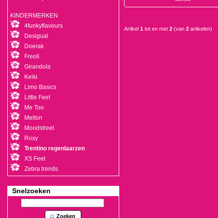
KINDERMERKEN
4funkyflavours
Artikel
1
tot en met
2
(van
2
artikelen)
Desigual
Doerak
Freoli
Girandola
Keiki
Limo Basics
Little Feet
Me Too
Melton
Moodstreet
Roxy
Trentino regenlaarzen
XS Feet
Zebra trends
Snelzoeken
Zoeken