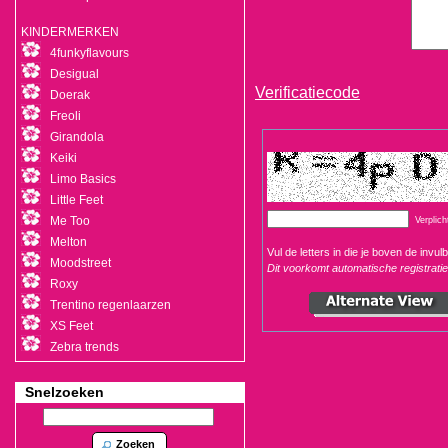
KINDERMERKEN
4funkyflavours
Desigual
Verificatiecode
Doerak
Freoli
Girandola
Keiki
Limo Basics
Little Feet
Me Too
Verplich
Melton
Vul de letters in die je boven de invulb
Moodstreet
Dit voorkomt automatische registratie
Roxy
Trentino regenlaarzen
XS Feet
Zebra trends
Snelzoeken
Zoeken