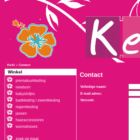
Keiki
»
Contact
Winkel
Contact
prematuurkleding
Volledige naam:
newborn
babyslofjes
E-mail adres:
badkleding / zwemkleding
Verzoek:
regenkleding
jassen
haaraccessoires
wannahaves
zoek op maat