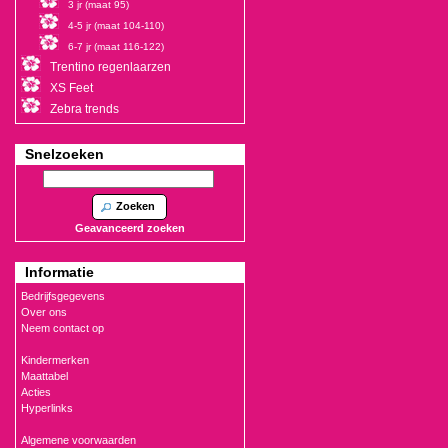
3 jr (maat 95)
4-5 jr (maat 104-110)
6-7 jr (maat 116-122)
Trentino regenlaarzen
XS Feet
Zebra trends
Snelzoeken
Zoeken
Geavanceerd zoeken
Informatie
Bedrijfsgegevens
Over ons
Neem contact op
Kindermerken
Maattabel
Acties
Hyperlinks
Algemene voorwaarden