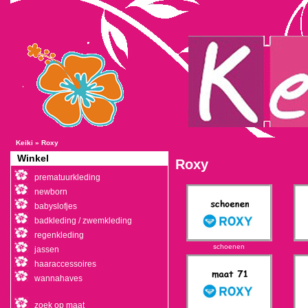
Keiki
»
Roxy
Winkel
Roxy
prematuurkleding
newborn
babyslofjes
badkleding / zwemkleding
regenkleding
schoenen
jassen
haaraccessoires
wannahaves
zoek op maat