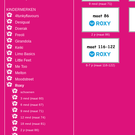
9 mnd (maat 71)
KINDERMERKEN
4funkyflavours
Desigual
Doerak
Freoli
2 jr (maat 86)
Girandola
Keiki
Limo Basics
Little Feet
6-7 jr (maat 116-122)
Me Too
Melton
Moodstreet
Roxy
schoenen
3 mnd (maat 60)
6 mnd (maat 67)
9 mnd (maat 71)
12 mnd (maat 74)
18 mnd (maat 81)
2 jr (maat 86)