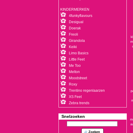
KINDERMERKEN
4funkyflavours
Desigual
Doerak
Freoli
k
Girandola
m
Keiki
Limo Basics
Little Feet
Me Too
Melton
Moodstreet
Roxy
Trentino regenlaarzen
p
XS Feet
m
Zebra trends
Snelzoeken
mo
a
Zoeken