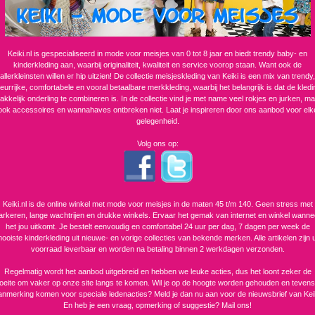
Keiki.nl is gespecialiseerd in mode voor meisjes van 0 tot 8 jaar en biedt trendy baby- en
kinderkleding aan, waarbij originaliteit, kwaliteit en service voorop staan. Want ook de
allerkleinsten willen er hip uitzien! De collectie meisjeskleding van Keiki is een mix van trendy,
leurrijke, comfortabele en vooral betaalbare merkkleding, waarbij het belangrijk is dat de kledi
akkelijk onderling te combineren is. In de collectie vind je met name veel rokjes en jurken, ma
ook accessoires en wannahaves ontbreken niet. Laat je inspireren door ons aanbod voor elk
gelegenheid.
Volg ons op:
Keiki.nl is de online winkel met mode voor meisjes in de maten 45 t/m 140. Geen stress met
arkeren, lange wachtrijen en drukke winkels. Ervaar het gemak van internet en winkel wanne
het jou uitkomt. Je bestelt eenvoudig en comfortabel 24 uur per dag, 7 dagen per week de
ooiste kinderkleding uit nieuwe- en vorige collecties van bekende merken. Alle artikelen zijn u
voorraad leverbaar en worden na betaling binnen 2 werkdagen verzonden.
Regelmatig wordt het aanbod uitgebreid en hebben we leuke acties, dus het loont zeker de
eite om vaker op onze site langs te komen. Wil je op de hoogte worden gehouden en tevens
anmerking komen voor speciale ledenacties? Meld je dan nu aan voor de nieuwsbrief van Keik
En heb je een vraag, opmerking of suggestie?
Mail ons!