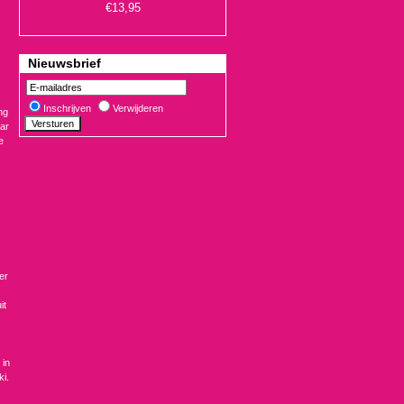
Nieuwsbrief
Inschrijven
Verwijderen
ng
ar
e
€19,90
er
it
 in
i.