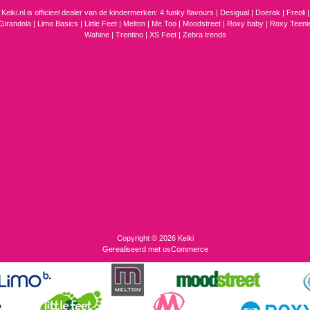
Keiki.nl is officieel dealer van de kindermerken:
4 funky flavours
|
Desigual |
Doerak
|
Freoli
|
Girandola |
Limo Basics |
Little Feet
|
Melton
|
Me Too
|
Moodstreet
|
Roxy baby
|
Roxy Teeni
Wahine
|
Trentino
|
XS Feet
|
Zebra trends
Copyright © 2026
Keiki
Gerealiseerd met
osCommerce