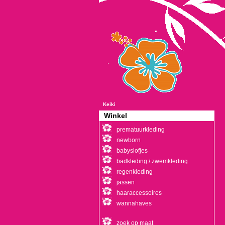
Keiki
Winkel
prematuurkleding
newborn
babyslofjes
badkleding / zwemkleding
regenkleding
jassen
haaraccessoires
wannahaves
zoek op maat