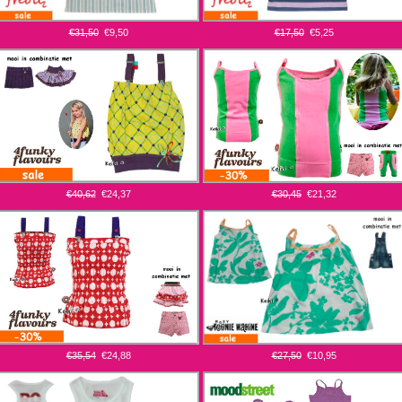
€31,50
€9,50
€17,50
€5,25
€40,62
€24,37
€30,45
€21,32
€35,54
€24,88
€27,50
€10,95