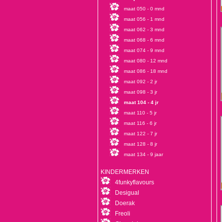
maat 050 - 0 mnd
maat 056 - 1 mnd
maat 062 - 3 mnd
maat 068 - 6 mnd
maat 074 - 9 mnd
maat 080 - 12 mnd
maat 086 - 18 mnd
maat 092 - 2 jr
maat 098 - 3 jr
maat 104 - 4 jr
maat 110 - 5 jr
maat 116 - 6 jr
maat 122 - 7 jr
maat 128 - 8 jr
maat 134 - 9 jaar
KINDERMERKEN
4funkyflavours
Desigual
Doerak
Freoli