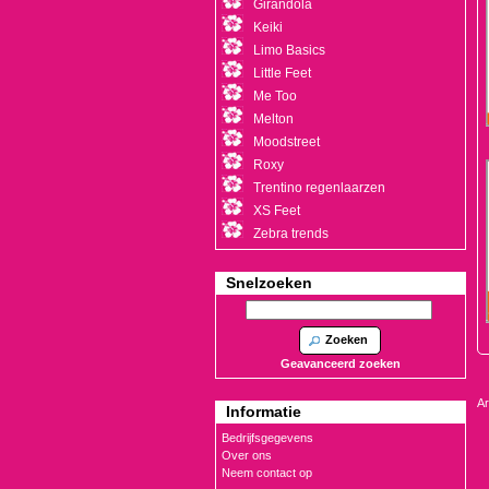
Girandola
Keiki
Limo Basics
Little Feet
Me Too
Melton
Moodstreet
Roxy
Trentino regenlaarzen
XS Feet
Zebra trends
Snelzoeken
Zoeken
Geavanceerd zoeken
Ar
Informatie
Bedrijfsgegevens
Over ons
Neem contact op