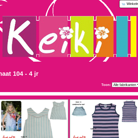
Winkel
aat 104 - 4 jr
Toon: