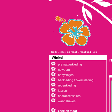
Keiki
»
zoek op maat
»
maat 104 - 4 jr
Winkel
m
prematuurkleding
newborn
babyslofjes
badkleding / zwemkleding
regenkleding
jassen
haaraccessoires
wannahaves
zoek op maat