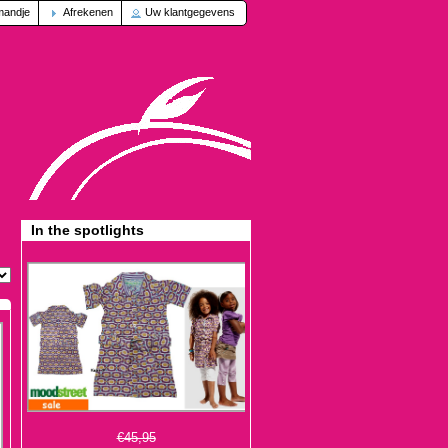
mandje
Afrekenen
Uw klantgegevens
In the spotlights
€45,95
€13,95