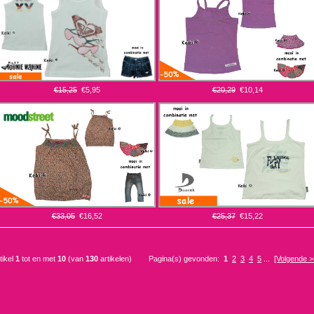
€15,25
€5,95
€20,29
€10,14
€33,05
€16,52
€25,37
€15,22
tikel
1
tot en met
10
(van
130
artikelen)
Pagina(s) gevonden:
1
2
3
4
5
...
[Volgende >