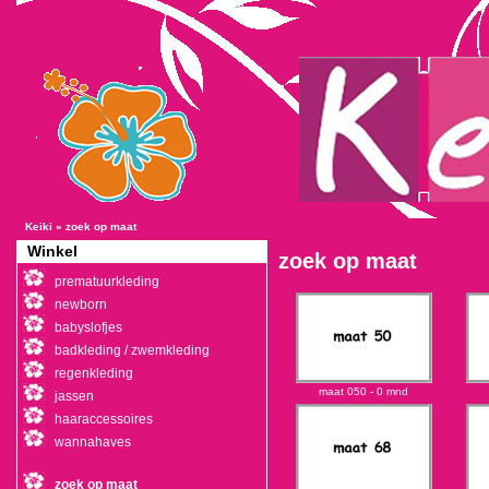
Keiki
»
zoek op maat
Winkel
zoek op maat
prematuurkleding
newborn
babyslofjes
badkleding / zwemkleding
regenkleding
maat 050 - 0 mnd
jassen
haaraccessoires
wannahaves
zoek op maat