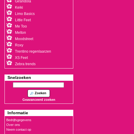
Girandola
Keiki
Limo Basics
Little Feet
Me Too
Melton
Moodstreet
Roxy
Trentino regenlaarzen
XS Feet
Zebra trends
Snelzoeken
Zoeken
Geavanceerd zoeken
Informatie
Bedrijfsgegevens
Over ons
Neem contact op