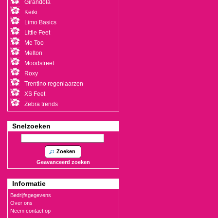
Girandola
Keiki
Limo Basics
Little Feet
Me Too
Melton
Moodstreet
Roxy
Trentino regenlaarzen
XS Feet
Zebra trends
Snelzoeken
Zoeken
Geavanceerd zoeken
Informatie
Bedrijfsgegevens
Over ons
Neem contact op