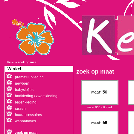
Keiki
»
zoek op maat
Winkel
zoek op maat
prematuurkleding
newborn
babyslofjes
badkleding / zwemkleding
regenkleding
maat 050 - 0 mnd
jassen
haaraccessoires
wannahaves
zoek op maat