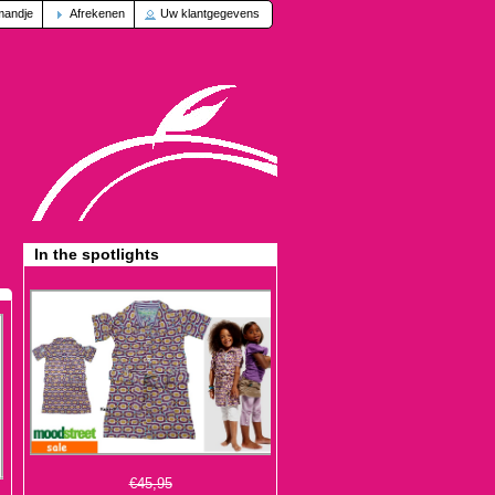
mandje
Afrekenen
Uw klantgegevens
In the spotlights
€45,95
€13,95