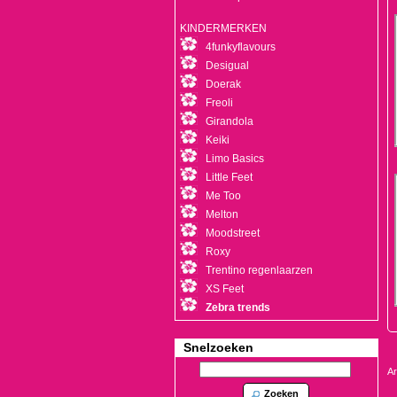
KINDERMERKEN
4funkyflavours
Desigual
Doerak
Freoli
Girandola
Keiki
Limo Basics
Little Feet
Me Too
Melton
Moodstreet
Roxy
Trentino regenlaarzen
XS Feet
Zebra trends
Snelzoeken
Ar
Zoeken