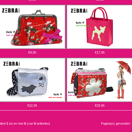
€9,95
€17,95
€22,95
€29,95
tikel
1
tot en met
6
(van
6
artikelen)
Pagina(s) gevonden