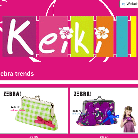
Winkel
ebra trends
€9,95
€9,95