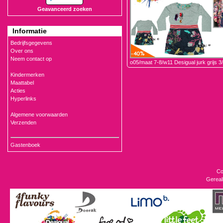
Geavanceerd zoeken
Informatie
Bedrijfsgegevens
Over ons
Neem contact op
o05/maat 7-8/w11 Desigual jurk grijs 
Kindermerken
Maattabel
Acties
Hyperlinks
Algemene voorwaarden
Verzenden
Gastenboek
Co
Gereal