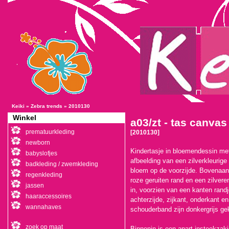
Keiki
»
Zebra trends
»
2010130
Winkel
a03/zt - tas canva
prematuurkleding
[2010130]
newborn
Kindertasje in bloemendessin me
babyslofjes
afbeelding van een zilverkleurige
badkleding / zwemkleding
bloem op de voorzijde. Bovenaa
regenkleding
roze geruiten rand en een zilvere
jassen
in, voorzien van een kanten rand
haaraccessoires
achterzijde, zijkant, onderkant en
wannahaves
schouderband zijn donkergrijs ge
zoek op maat
Binnenin is een apart insteekzak