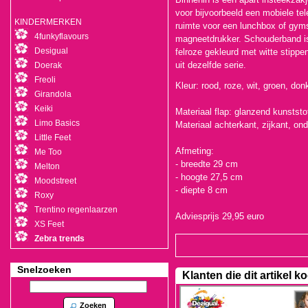
voor bijvoorbeeld een mobiele te
KINDERMERKEN
ruimte voor een lunchbox of gymsp
4funkyflavours
magneetdrukker. Schouderband is 
Desigual
felroze gekleurd met witte stipp
uit dezelfde serie.
Doerak
Freoli
Kleur: rood, roze, wit, groen, donk
Girandola
Keiki
Materiaal flap: glanzend kunststo
Limo Basics
Materiaal achterkant, zijkant, on
Little Feet
Afmeting:
Me Too
- breedte 29 cm
Melton
- hoogte 27,5 cm
Moodstreet
- diepte 8 cm
Roxy
Trentino regenlaarzen
Adviesprijs 29,95 euro
XS Feet
Zebra trends
Snelzoeken
Klanten die dit artikel 
Zoeken