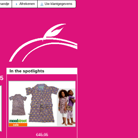
mandje
Afrekenen
Uw klantgegevens
In the spotlights
95
€45,95
€13,95