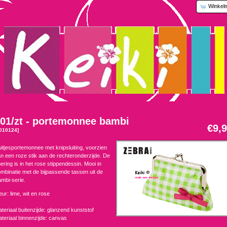
Winkel
01/zt - portemonnee bambi
€9,
010124]
itjesportemonnee met knipsluiting, voorzien
n een roze stik aan de rechteronderzijde. De
ering is in het rose stippendessin. Mooi in
mbinatie met de bijpassende tassen uit de
mbi-serie.
eur: lime, wit en rose
teriaal buitenzijde: glanzend kunststof
teriaal binnenzijde: canvas