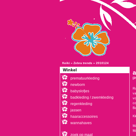
Keiki
»
Zebra trends
»
2010124
Winkel
a
prematuurkleding
[2
newborn
Ru
babyslofjes
va
badkleding / zwemkleding
vo
co
regenkleding
Ba
jassen
Kl
haaraccessoires
wannahaves
Ma
Ma
zoek op maat