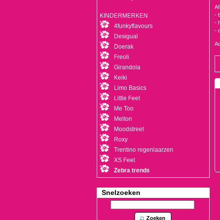
Af
- 
KINDERMERKEN
- 
4funkyflavours
- 
Desigual
Ad
Doerak
Freoli
Girandola
Keiki
Limo Basics
Little Feet
Me Too
Melton
Moodstreet
Roxy
Trentino regenlaarzen
XS Feet
Zebra trends
Snelzoeken
Zoeken