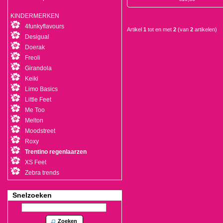
KINDERMERKEN
4funkyflavours
Artikel
1
tot en met
2
(van
2
artikelen)
Desigual
Doerak
Freoli
Girandola
Keiki
Limo Basics
Little Feet
Me Too
Melton
Moodstreet
Roxy
Trentino regenlaarzen
XS Feet
Zebra trends
Snelzoeken
Zoeken