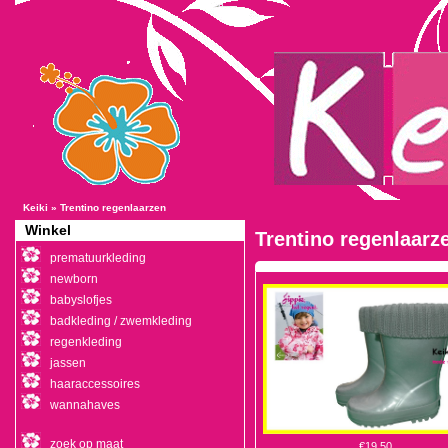
Keiki
»
Trentino regenlaarzen
Winkel
Trentino regenlaarz
prematuurkleding
newborn
babyslofjes
badkleding / zwemkleding
regenkleding
jassen
haaraccessoires
wannahaves
zoek op maat
€19,50