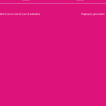
tikel
1
tot en met
2
(van
2
artikelen)
Pagina(s) gevonden