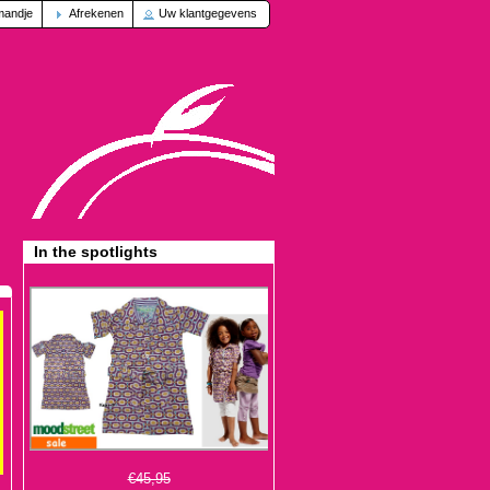
mandje
Afrekenen
Uw klantgegevens
In the spotlights
€45,95
€13,95