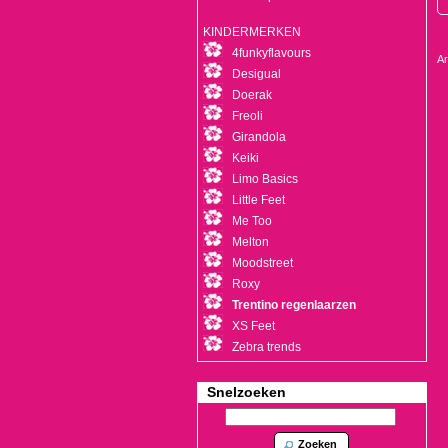
KINDERMERKEN
4funkyflavours
Ar
Desigual
Doerak
Freoli
Girandola
Keiki
Limo Basics
Little Feet
Me Too
Melton
Moodstreet
Roxy
Trentino regenlaarzen
XS Feet
Zebra trends
Snelzoeken
Zoeken