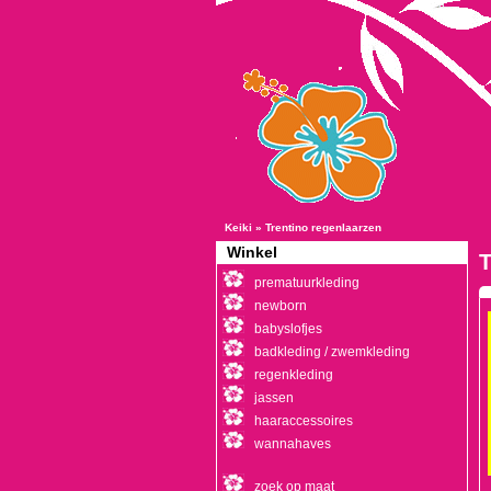
Keiki
»
Trentino regenlaarzen
Winkel
T
prematuurkleding
newborn
babyslofjes
badkleding / zwemkleding
regenkleding
jassen
haaraccessoires
wannahaves
zoek op maat