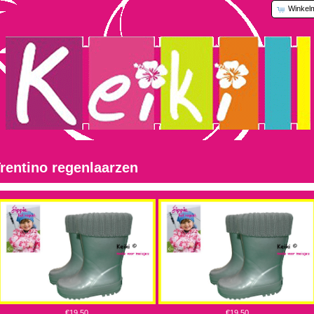
Winkel
rentino regenlaarzen
€19,50
€19,50