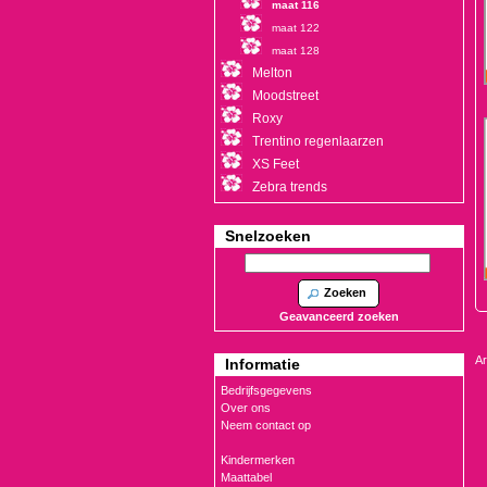
maat 116
maat 122
maat 128
Melton
Moodstreet
Roxy
Trentino regenlaarzen
XS Feet
Zebra trends
Snelzoeken
Zoeken
Geavanceerd zoeken
Ar
Informatie
Bedrijfsgegevens
Over ons
Neem contact op
Kindermerken
Maattabel