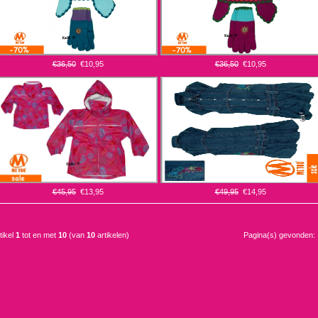
€36,50
€10,95
€36,50
€10,95
€45,95
€13,95
€49,95
€14,95
tikel
1
tot en met
10
(van
10
artikelen)
Pagina(s) gevonden