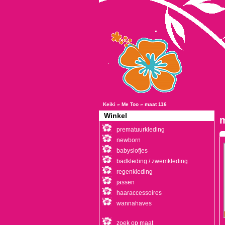
Keiki
»
Me Too
»
maat 116
Winkel
m
prematuurkleding
newborn
babyslofjes
badkleding / zwemkleding
regenkleding
jassen
haaraccessoires
wannahaves
zoek op maat