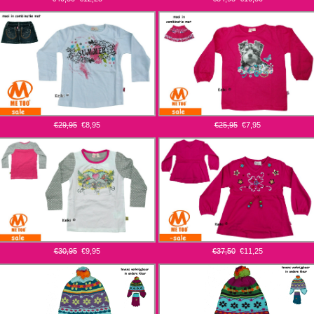
€29,95
€8,95
€25,95
€7,95
€30,95
€9,95
€37,50
€11,25