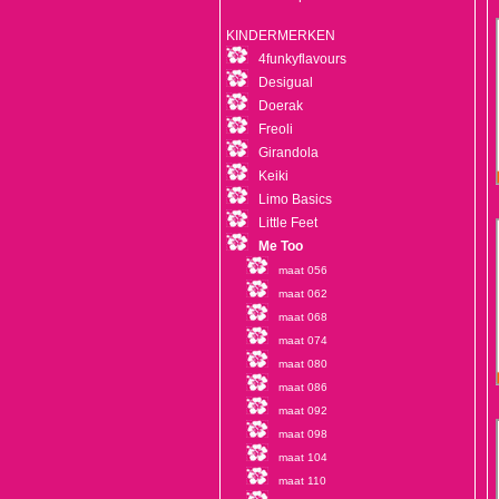
KINDERMERKEN
4funkyflavours
Desigual
Doerak
Freoli
Girandola
Keiki
Limo Basics
Little Feet
Me Too
maat 056
maat 062
maat 068
maat 074
maat 080
maat 086
maat 092
maat 098
maat 104
maat 110