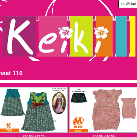
Winkel
aat 116
€40,50
€12,25
€34,95
€10,50