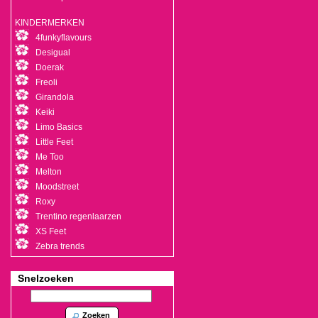
KINDERMERKEN
4funkyflavours
Desigual
Doerak
Freoli
Girandola
Keiki
Limo Basics
Little Feet
Me Too
Melton
Moodstreet
Roxy
Trentino regenlaarzen
XS Feet
Zebra trends
Snelzoeken
Zoeken