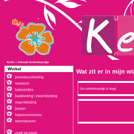
Keiki
»
Inhoud winkelmandje
Winkel
Wat zit er in mijn 
prematuurkleding
newborn
Uw winkelmandje is leeg!
babyslofjes
badkleding / zwemkleding
regenkleding
jassen
haaraccessoires
wannahaves
zoek op maat