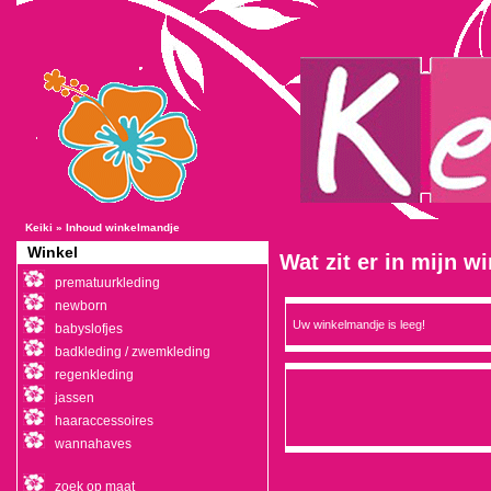
Keiki
»
Inhoud winkelmandje
Winkel
Wat zit er in mijn 
prematuurkleding
newborn
Uw winkelmandje is leeg!
babyslofjes
badkleding / zwemkleding
regenkleding
jassen
haaraccessoires
wannahaves
zoek op maat