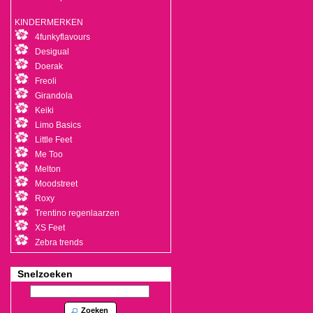
KINDERMERKEN
4funkyflavours
Desigual
Doerak
Freoli
Girandola
Keiki
Limo Basics
Little Feet
Me Too
Melton
Moodstreet
Roxy
Trentino regenlaarzen
XS Feet
Zebra trends
Snelzoeken
Zoeken