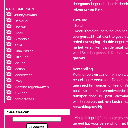
doorgaans hoger uit dan de doorb
KINDERMERKEN
rekening van Keiki.
4funkyflavours
Betaling
Desigual
- Ideal
Doerak
- vooruitbetalen: betaling van het
Freoli
overgemaakt. Dit dient te geschi
Girandola
orderbevestiging. Na drie dagen 
Keiki
na het verstrijken van de betalings
Limo Basics
wordt/worden gehaald. De klant w
Little Feet
gesteld.
Me Too
Verzending
Melton
Keiki streeft ernaar om binnen 1
Moodstreet
bestelling te versturen. De gestel
Roxy
geen rechten worden ontleend. Ve
Trentino regenlaarzen
post. Keiki is niet verantwoordeli
XS Feet
transport door TNT post. Verzen
Zebra trends
worden op verzoek �n kosten van 
opmerkingenveld).
Snelzoeken
- Als je inlogt bij "je klantgegeve
gereed ligt voor verzending (met 
Zoeken