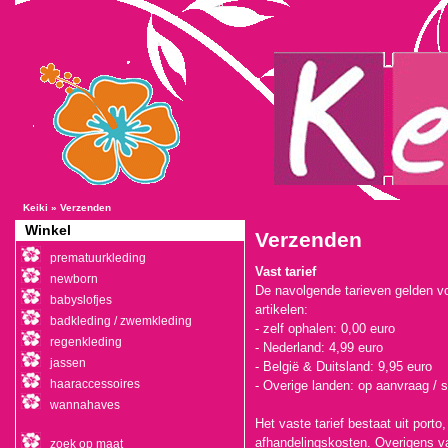
Keiki
»
Verzenden
Winkel
Verzenden
prematuurkleding
Vast tarief
newborn
De navolgende tarieven gelden vo
babyslofjes
artikelen:
badkleding / zwemkleding
- zelf ophalen: 0,00 euro
regenkleding
- Nederland: 4,99 euro
jassen
- België & Duitsland: 9,95 euro
haaraccessoires
- Overige landen: op aanvraag / 
wannahaves
Het vaste tarief bestaat uit porto
afhandelingskosten. Overigens va
zoek op maat