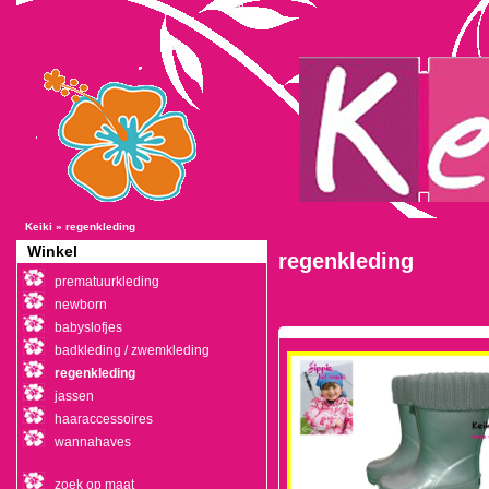
Keiki
»
regenkleding
Winkel
regenkleding
prematuurkleding
newborn
babyslofjes
badkleding / zwemkleding
regenkleding
jassen
haaraccessoires
wannahaves
zoek op maat