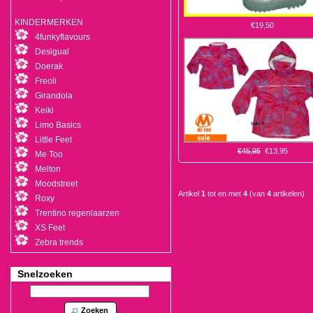
KINDERMERKEN
€19,50
4funkyflavours
Desigual
Doerak
Freoli
Girandola
Keiki
Limo Basics
Little Feet
€45,95
€13,95
Me Too
Melton
Moodstreet
Artikel
1
tot en met
4
(van
4
artikelen)
Roxy
Trentino regenlaarzen
XS Feet
Zebra trends
Snelzoeken
Zoeken