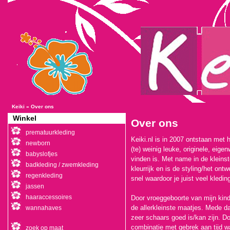
Keiki
»
Over ons
Winkel
Over ons
prematuurkleding
Keiki.nl is in 2007 ontstaan met 
newborn
(te) weinig leuke, originele, eige
babyslofjes
vinden is. Met name in de kleins
badkleding / zwemkleding
kleurrijk en is de styling/het ont
regenkleding
snel waardoor je juist veel kledin
jassen
haaraccessoires
Door vroeggeboorte van mijn kin
de allerkleinste maatjes. Mede da
wannahaves
zeer schaars goed is/kan zijn. Do
combinatie met gebrek aan tijd 
zoek op maat