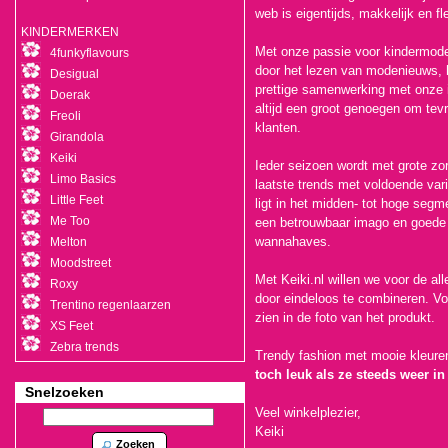
web is eigentijds, makkelijk en fle
KINDERMERKEN
Met onze passie voor kindermode
4funkyflavours
door het lezen van modenieuws,
Desigual
prettige samenwerking met onze 
Doerak
altijd een groot genoegen om te
Freoli
klanten.
Girandola
Keiki
Ieder seizoen wordt met grote zo
Limo Basics
laatste trends met voldoende vari
Little Feet
ligt in het midden- tot hoge seg
Me Too
een betrouwbaar imago en goede s
wannahaves.
Melton
Moodstreet
Met Keiki.nl willen we voor de al
Roxy
door eindeloos te combineren. Vo
Trentino regenlaarzen
zien in de foto van het produkt.
XS Feet
Zebra trends
Trendy fashion met mooie kleure
toch leuk als ze steeds weer in
Snelzoeken
Veel winkelplezier,
Keiki
Zoeken