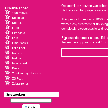
Op voorzijde voorzien van gebord
KINDERMERKEN
De kleur van het pakje is vanille.
4funkyflavours
Desigual
This product is made of 100% natu
Doerak
without any treatment or finishing
Freoli
completely biodegradable and re
Girandola
Bijpassende romper uit dezelfde s
Keiki
Tevens verkrijgbaar in maat 45 (
Limo Basics
Little Feet
Me Too
Melton
Moodstreet
Roxy
Trentino regenlaarzen
XS Feet
Zebra trends
Snelzoeken
Zoeken