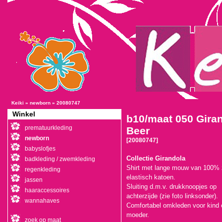
Keiki
»
newborn
»
20080747
Winkel
b10/maat 050 Giran
prematuurkleding
Beer
newborn
[20080747]
babyslofjes
Collectie Girandola
badkleding / zwemkleding
Shirt met lange mouw van 100% 
regenkleding
elastisch katoen.
jassen
Sluiting d.m.v. drukknoopjes op
haaraccessoires
achterzijde (zie foto linksonder).
wannahaves
Comfortabel omkleden voor kind 
moeder.
zoek op maat