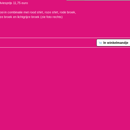
viesprijs 11,75 euro
oi in combinatie met rood shirt, roze shirt, rode broek,
ze broek en lichtgrijze broek (zie foto rechts)
In winkelmandje