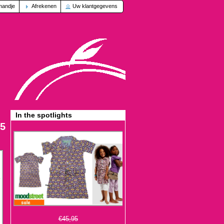
mandje
Afrekenen
Uw klantgegevens
In the spotlights
25
€45,95
€13,95