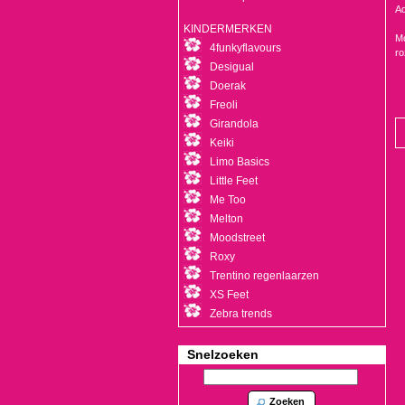
Ad
KINDERMERKEN
Mo
4funkyflavours
ro
Desigual
Doerak
Freoli
Girandola
Keiki
Limo Basics
Little Feet
Me Too
Melton
Moodstreet
Roxy
Trentino regenlaarzen
XS Feet
Zebra trends
Snelzoeken
Zoeken