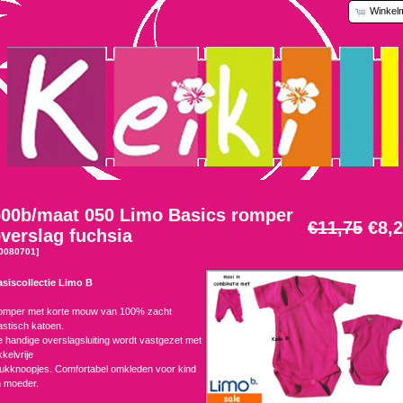
Winkel
00b/maat 050 Limo Basics romper
€11,75
€8,
verslag fuchsia
0080701]
siscollectie Limo B
omper met korte mouw van 100% zacht
astisch katoen.
 handige overslagsluiting wordt vastgezet met
kkelvrije
ukknoopjes. Comfortabel omkleden voor kind
 moeder.