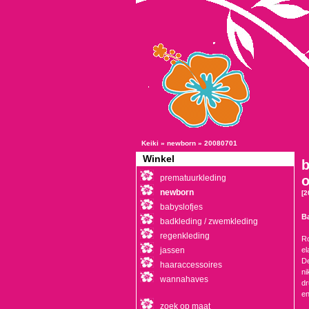
Keiki
»
newborn
»
20080701
Winkel
b
prematuurkleding
o
newborn
[2
babyslofjes
Ba
badkleding / zwemkleding
regenkleding
R
jassen
el
De
haaraccessoires
ni
wannahaves
dr
en
zoek op maat