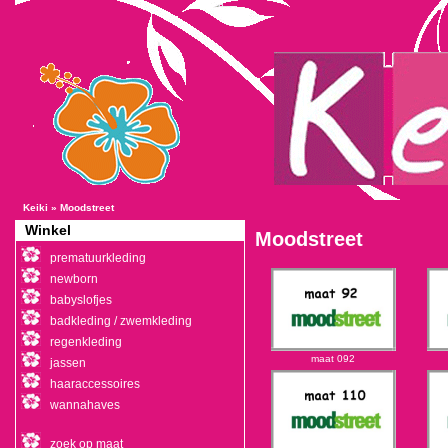
Keiki
»
Moodstreet
Winkel
Moodstreet
prematuurkleding
newborn
babyslofjes
badkleding / zwemkleding
regenkleding
maat 092
jassen
haaraccessoires
wannahaves
zoek op maat