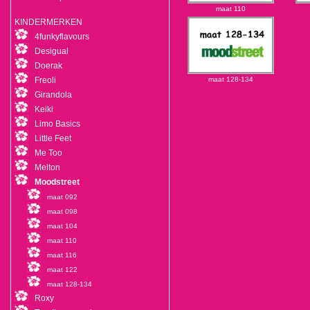
maat 110
KINDERMERKEN
4funkyflavours
Desigual
Doerak
Freoli
maat 128-134
Girandola
Keiki
Limo Basics
Little Feet
Me Too
Melton
Moodstreet
maat 092
maat 098
maat 104
maat 110
maat 116
maat 122
maat 128-134
Roxy