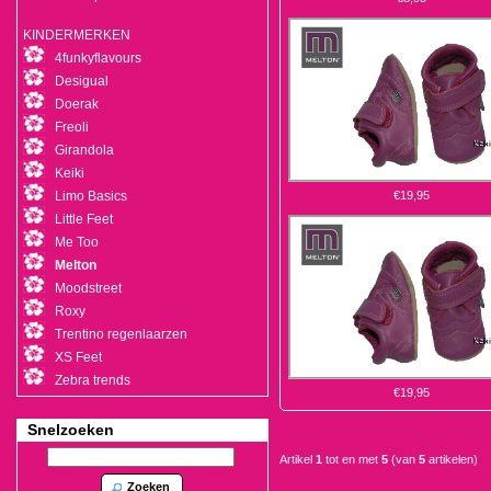
KINDERMERKEN
4funkyflavours
Desigual
Doerak
Freoli
Girandola
Keiki
Limo Basics
€19,95
Little Feet
Me Too
Melton
Moodstreet
Roxy
Trentino regenlaarzen
XS Feet
Zebra trends
€19,95
Snelzoeken
Artikel
1
tot en met
5
(van
5
artikelen)
Zoeken