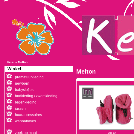
Keiki
»
Melton
Winkel
Melton
prematuurkleding
newborn
babyslofjes
badkleding / zwemkleding
regenkleding
jassen
haaraccessoires
wannahaves
zoek op maat
€8,95