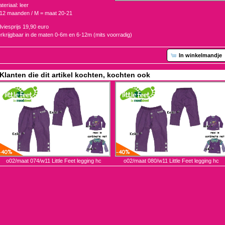
teriaal: leer
12 maanden / M = maat 20-21
viesprijs 19,90 euro
rkrijgbaar in de maten 0-6m en 6-12m (mits voorradig)
In winkelmandje
Klanten die dit artikel kochten, kochten ook
o02/maat 074/w11 Little Feet legging hc
o02/maat 080/w11 Little Feet legging hc