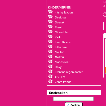
Ma
6-
KINDERMERKEN
4funkyflavours
Ad
Ve
Desigual
Doerak
Freoli
Girandola
Keiki
Limo Basics
Little Feet
Me Too
Melton
Moodstreet
Roxy
Trentino regenlaarzen
XS Feet
Zebra trends
Snelzoeken
Zoeken