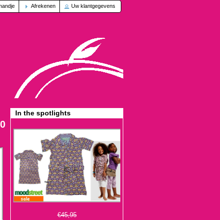
mandje
Afrekenen
Uw klantgegevens
In the spotlights
90
€45,95
€13,95