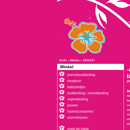
Keiki
»
Melton
»
2011227
Winkel
-
prematuurkleding
b
newborn
[2
babyslofjes
M
badkleding / zwemkleding
Mo
regenkleding
ba
jassen
va
ee
haaraccessoires
ma
wannahaves
an
el
zoek op maat