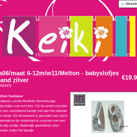
Winkel
a06/maat 6-12m/w11/Melton - babyslofjes
€19,
and zilver
011227]
elton footwear
dieuze zachte flexibele zilverkleurige
byslofjes van echt leer. Op de wreef voorzien
n een vastzittend bandje met aan het uiteinde
n hartje. De binnenkant is gemaakt van zacht
teriaal en de onderkant is voorzien van een
ti-slip zooltje. Makkelijk aantrekken door
astiek onder het bandje.