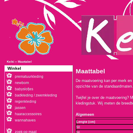
Keiki
»
Maattabel
Winkel
Maattabel
prematuurkleding
De maatvoering kan per merk en s
newborn
opzichte van de standaardmaten.
babyslofjes
badkleding / zwemkleding
Twijfel je over de maatvoering? 
regenkleding
kledingstuk. Wij meten de breedte
jassen
haaraccessoires
Algemeen
wannahaves
Lengte (cm)
50
zoek op maat
56