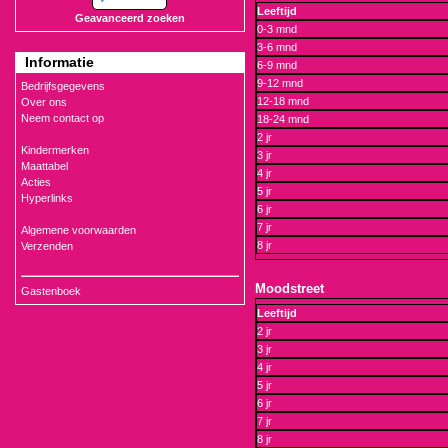
Leeftijd
Geavanceerd zoeken
0-3 mnd
3-6 mnd
Informatie
6-9 mnd
9-12 mnd
Bedrijfsgegevens
12-18 mnd
Over ons
Neem contact op
18-24 mnd
2 jr
Kindermerken
3 jr
Maattabel
4 jr
Acties
5 jr
Hyperlinks
6 jr
7 jr
Algemene voorwaarden
8 jr
Verzenden
Moodstreet
Gastenboek
Leeftijd
2 jr
3 jr
4 jr
5 jr
6 jr
7 jr
8 jr