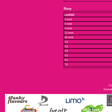
Roxy
Leeftijd
3 mnd
6 mnd
9 mnd
12 mnd
18 mnd
2 jr
3 jr
4 jr
5 jr
6 jr
7 jr
Co
Gereal