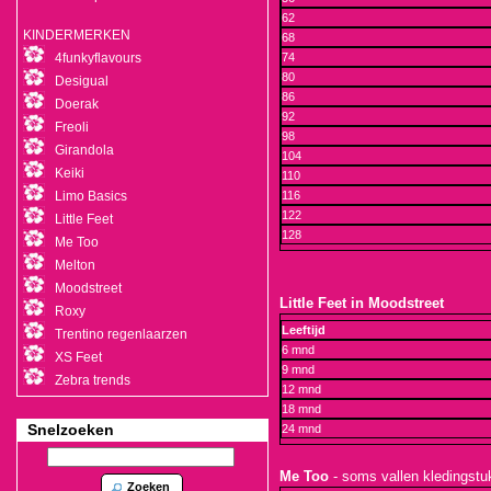
62
KINDERMERKEN
68
4funkyflavours
74
80
Desigual
86
Doerak
92
Freoli
98
Girandola
104
Keiki
110
Limo Basics
116
122
Little Feet
128
Me Too
Melton
Moodstreet
Little Feet in Moodstreet
Roxy
Leeftijd
Trentino regenlaarzen
6 mnd
XS Feet
9 mnd
Zebra trends
12 mnd
18 mnd
Snelzoeken
24 mnd
Me Too
- soms vallen kledingstuk
Zoeken