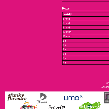
Roxy
Leeftijd
3 mnd
6 mnd
9 mnd
12 mnd
18 mnd
2 jr
3 jr
4 jr
5 jr
6 jr
7 jr
Co
Gereal