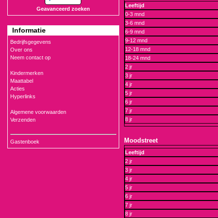
Leeftijd
Geavanceerd zoeken
0-3 mnd
3-6 mnd
Informatie
6-9 mnd
9-12 mnd
Bedrijfsgegevens
12-18 mnd
Over ons
Neem contact op
18-24 mnd
2 jr
Kindermerken
3 jr
Maattabel
4 jr
Acties
5 jr
Hyperlinks
6 jr
7 jr
Algemene voorwaarden
8 jr
Verzenden
Moodstreet
Gastenboek
Leeftijd
2 jr
3 jr
4 jr
5 jr
6 jr
7 jr
8 jr