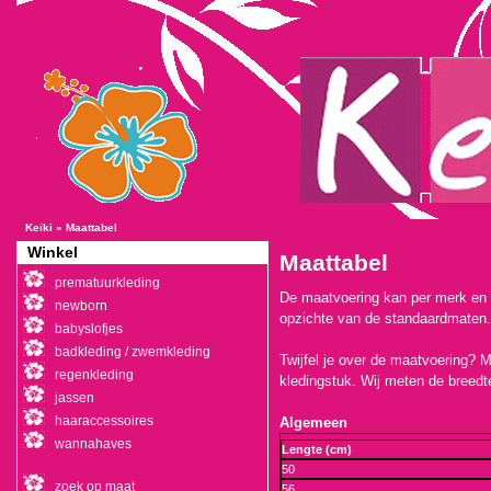
Keiki
»
Maattabel
Winkel
Maattabel
prematuurkleding
De maatvoering kan per merk en s
newborn
opzichte van de standaardmaten.
babyslofjes
badkleding / zwemkleding
Twijfel je over de maatvoering? 
regenkleding
kledingstuk. Wij meten de breedte
jassen
haaraccessoires
Algemeen
wannahaves
Lengte (cm)
50
zoek op maat
56