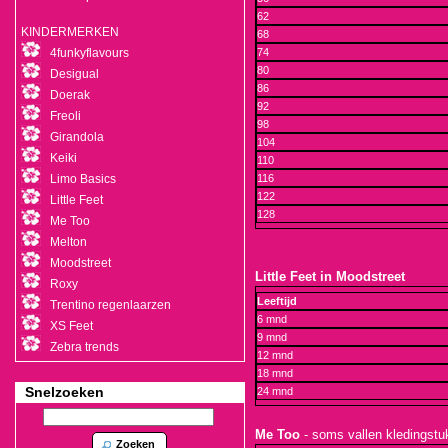
62
KINDERMERKEN
68
4funkyflavours
74
80
Desigual
86
Doerak
92
Freoli
98
Girandola
104
Keiki
110
Limo Basics
116
122
Little Feet
128
Me Too
Melton
Moodstreet
Little Feet in Moodstreet
Roxy
Leeftijd
Trentino regenlaarzen
6 mnd
XS Feet
9 mnd
Zebra trends
12 mnd
18 mnd
Snelzoeken
24 mnd
Me Too
- soms vallen kledingstuk
Zoeken