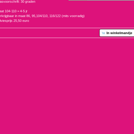
svoorschrift: 30 graden
at 104-110 = 4-5 jr
rkrijgbaar in maat 86, 95,104/110, 116/122 (mits voorradig)
viesprijs 25,50 euro
In winkelmandje