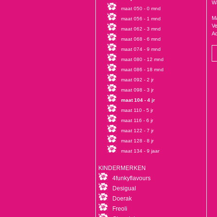
Wa
maat 050 - 0 mnd
Ma
maat 056 - 1 mnd
Ve
maat 062 - 3 mnd
Ad
maat 068 - 6 mnd
maat 074 - 9 mnd
maat 080 - 12 mnd
maat 086 - 18 mnd
maat 092 - 2 jr
maat 098 - 3 jr
maat 104 - 4 jr
maat 110 - 5 jr
maat 116 - 6 jr
maat 122 - 7 jr
maat 128 - 8 jr
maat 134 - 9 jaar
KINDERMERKEN
4funkyflavours
Desigual
Doerak
Freoli