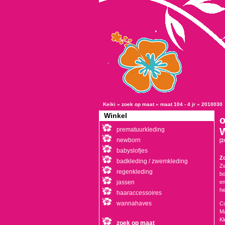
Keiki
»
zoek op maat
»
maat 104 - 4 jr
»
2010030
Winkel
o
prematuurkleding
newborn
[2
babyslofjes
Z
badkleding / zwemkleding
Zw
regenkleding
bo
jassen
en
he
haaraccessoires
wannahaves
Co
Ma
Kl
zoek op maat