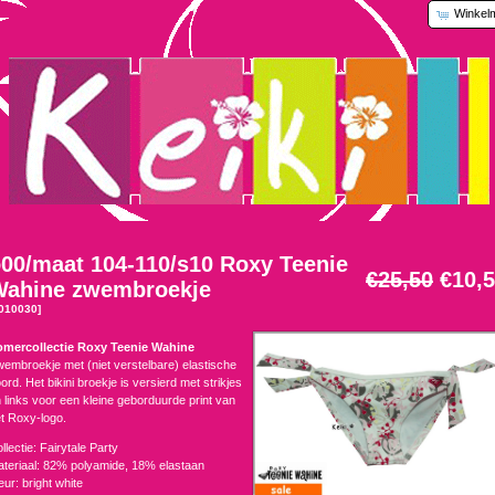
Winkel
00/maat 104-110/s10 Roxy Teenie
€25,50
€10,
Wahine zwembroekje
010030]
omercollectie Roxy Teenie Wahine
embroekje met (niet verstelbare) elastische
ord. Het bikini broekje is versierd met strikjes
 links voor een kleine geborduurde print van
t Roxy-logo.
llectie: Fairytale Party
teriaal: 82% polyamide, 18% elastaan
eur: bright white