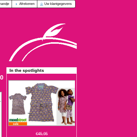
mandje
Afrekenen
Uw klantgegevens
In the spotlights
50
€45,95
€13,95