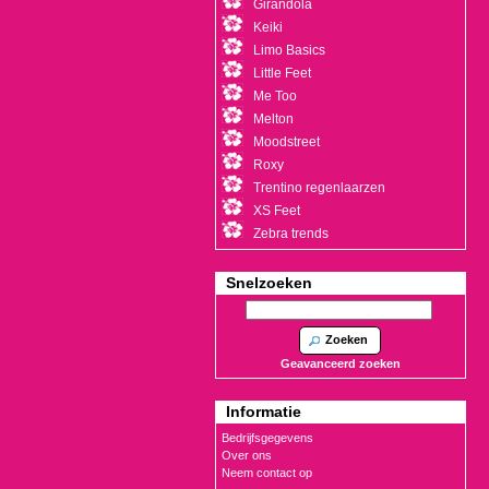
Girandola
Keiki
Limo Basics
Little Feet
Me Too
Melton
Moodstreet
Roxy
Trentino regenlaarzen
XS Feet
Zebra trends
Snelzoeken
Zoeken
Geavanceerd zoeken
Informatie
Bedrijfsgegevens
Over ons
Neem contact op