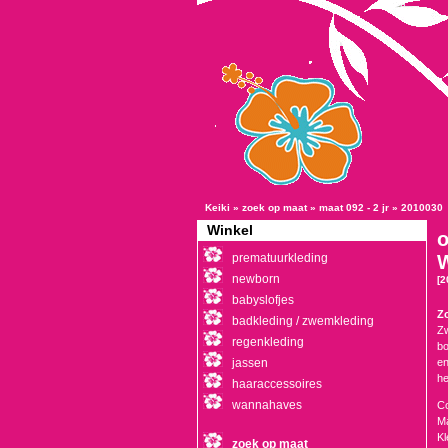
Keiki
»
zoek op maat
»
maat 092 - 2 jr
»
2010030
Winkel
o
prematuurkleding
newborn
[2
babyslofjes
Z
badkleding / zwemkleding
Zw
regenkleding
bo
jassen
en
he
haaraccessoires
wannahaves
Co
Ma
Kl
zoek op maat