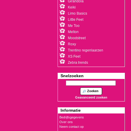
Girandola
Keiki
Limo Basics
Little Feet
Me Too
Melton
Moodstreet
Roxy
Trentino regenlaarzen
XS Feet
Zebra trends
Snelzoeken
Zoeken
Geavanceerd zoeken
Informatie
Bedrijfsgegevens
Over ons
Neem contact op