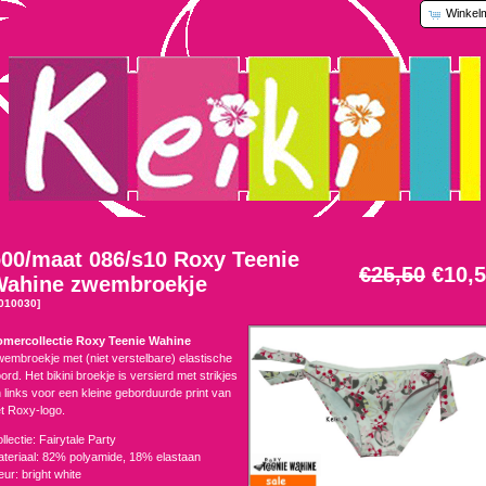
Winkel
00/maat 086/s10 Roxy Teenie
€25,50
€10,
Wahine zwembroekje
010030]
omercollectie Roxy Teenie Wahine
embroekje met (niet verstelbare) elastische
ord. Het bikini broekje is versierd met strikjes
 links voor een kleine geborduurde print van
t Roxy-logo.
llectie: Fairytale Party
teriaal: 82% polyamide, 18% elastaan
eur: bright white