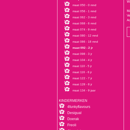
Wa
maat 050 - 0 mnd
Ma
maat 056 - 1 mnd
Ve
maat 062 - 3 mnd
Ad
maat 068 - 6 mnd
maat 074 - 9 mnd
maat 080 - 12 mnd
maat 086 - 18 mnd
maat 092 - 2 jr
maat 098 - 3 jr
maat 104 - 4 jr
maat 110 - 5 jr
maat 116 - 6 jr
maat 122 - 7 jr
maat 128 - 8 jr
maat 134 - 9 jaar
KINDERMERKEN
4funkyflavours
Desigual
Doerak
Freoli