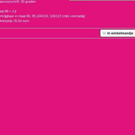
svoorschrift: 30 graden
at 86 = 2 jr
rkrijgbaar in maat 86, 95,104/110, 116/122 (mits voorradig)
viesprijs 25,50 euro
In winkelmandje