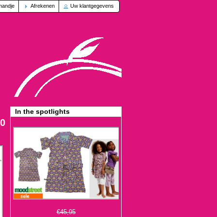
mandje
Afrekenen
Uw klantgegevens
In the spotlights
50
€45,95
€13,95