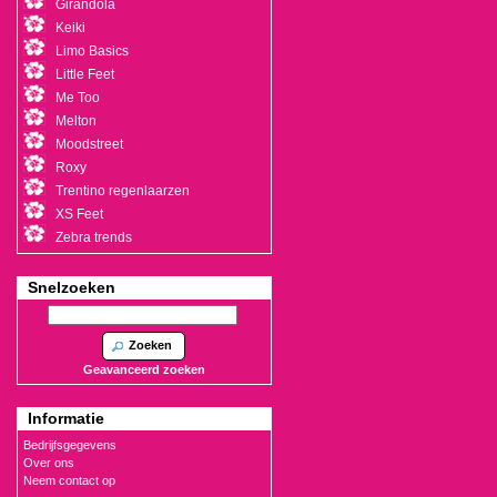
Girandola
Keiki
Limo Basics
Little Feet
Me Too
Melton
Moodstreet
Roxy
Trentino regenlaarzen
XS Feet
Zebra trends
Snelzoeken
Zoeken
Geavanceerd zoeken
Informatie
Bedrijfsgegevens
Over ons
Neem contact op