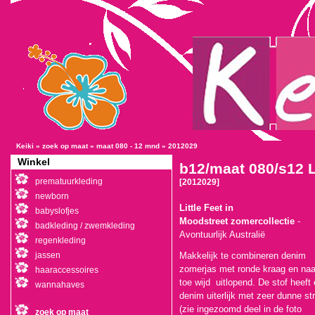
Keiki
»
zoek op maat
»
maat 080 - 12 mnd
»
2012029
Winkel
b12/maat 080/s12 Li
prematuurkleding
[2012029]
newborn
Little Feet in
babyslofjes
Moodstreet zomercollectie
-
badkleding / zwemkleding
Avontuurlijk Australië
regenkleding
jassen
Makkelijk te combineren denim
zomerjas met ronde kraag en naa
haaraccessoires
toe wijd uitlopend. De stof heeft
wannahaves
denim uiterlijk met zeer dunne st
(zie ingezoomd deel in de foto
zoek op maat