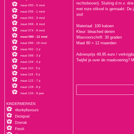
rechtsboven). Sluiting d.m.v. dri
maat 050 - 0 mnd
met roze stiksel is gemaakt. De j
maat 056 - 1 mnd
stof.
maat 062 - 3 mnd
maat 068 - 6 mnd
Materiaal: 100 katoen
maat 074 - 9 mnd
Kleur: bleached denim
maat 080 - 12 mnd
Wasvoorschrift: 30 graden
Maat 80 = 12 maanden
maat 086 - 18 mnd
maat 092 - 2 jr
Adviesprijs 49,95 euro / verkrijg
maat 098 - 3 jr
Twijfel je over de maatvoering? 
maat 104 - 4 jr
maat 110 - 5 jr
maat 116 - 6 jr
maat 122 - 7 jr
maat 128 - 8 jr
maat 134 - 9 jaar
KINDERMERKEN
4funkyflavours
Desigual
Doerak
Freoli