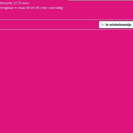
viesprijs 12,75 euro
rkrijgbaar in maat 68 t/m 80 (mits voorradig)
In winkelmandje