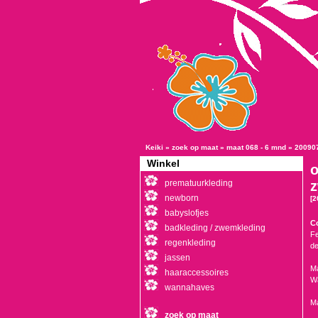
Keiki
»
zoek op maat
»
maat 068 - 6 mnd
»
20090
Winkel
o
prematuurkleding
z
newborn
[2
babyslofjes
Co
badkleding / zwemkleding
Fe
regenkleding
de
jassen
Ma
haaraccessoires
Wa
wannahaves
M
zoek op maat