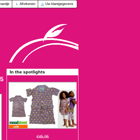
mandje
Afrekenen
Uw klantgegevens
In the spotlights
75
€45,95
€13,95