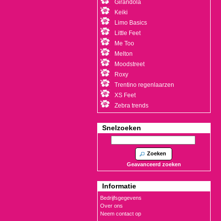
Girandola
Keiki
Limo Basics
Little Feet
Me Too
Melton
Moodstreet
Roxy
Trentino regenlaarzen
XS Feet
Zebra trends
Snelzoeken
Zoeken
Geavanceerd zoeken
Informatie
Bedrijfsgegevens
Over ons
Neem contact op