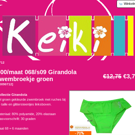
Winkel
712
00/maat 068/s09 Girandola
€12,75
€3,
wembroekje groen
0090712]
llectie Girandola
l groen gekleurde zwembroek met ruches bij
 taille en glittersteentjes linksboven.
teriaal: 80% polyamide, 20% elastaan
svoorschrift: 30 graden
aat 68 = 6 maanden