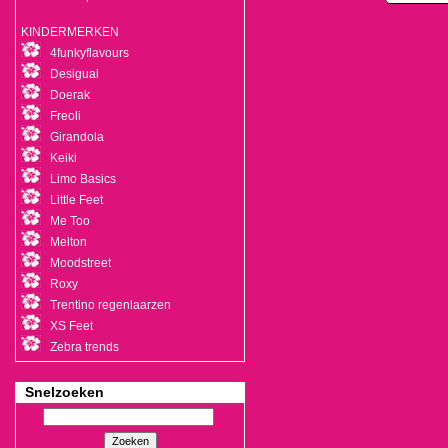
KINDERMERKEN
4funkyflavours
Desigual
Doerak
Freoli
Girandola
Keiki
Limo Basics
Little Feet
Me Too
Melton
Moodstreet
Roxy
Trentino regenlaarzen
XS Feet
Zebra trends
Snelzoeken
Zoeken