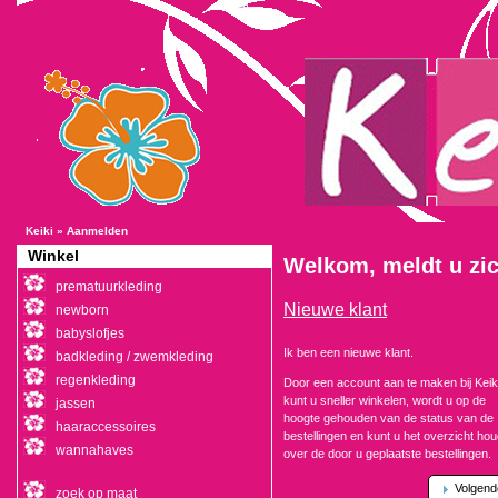
Keiki
»
Aanmelden
Winkel
Welkom, meldt u zic
prematuurkleding
Nieuwe klant
newborn
babyslofjes
Ik ben een nieuwe klant.
badkleding / zwemkleding
regenkleding
Door een account aan te maken bij Keik
kunt u sneller winkelen, wordt u op de
jassen
hoogte gehouden van de status van de
haaraccessoires
bestellingen en kunt u het overzicht ho
wannahaves
over de door u geplaatste bestellingen.
Volgend
zoek op maat