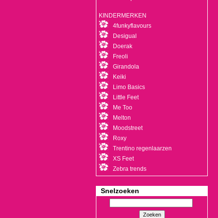
KINDERMERKEN
4funkyflavours
Desigual
Doerak
Freoli
Girandola
Keiki
Limo Basics
Little Feet
Me Too
Melton
Moodstreet
Roxy
Trentino regenlaarzen
XS Feet
Zebra trends
Snelzoeken
Zoeken