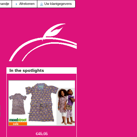
mandje
Afrekenen
Uw klantgegevens
In the spotlights
€45,95
€13,95