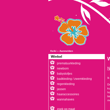
Keiki
»
Aanmelden
Winkel
W
prematuurkleding
N
newborn
babyslofjes
Ik
badkleding / zwemkleding
regenkleding
Do
ku
jassen
ho
haaraccessoires
be
wannahaves
ov
zoek op maat