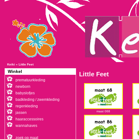
Keiki
»
Little Feet
Winkel
Little Feet
prematuurkleding
newborn
babyslofjes
badkleding / zwemkleding
regenkleding
maat 068
jassen
haaraccessoires
wannahaves
zoek op maat