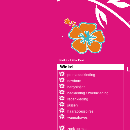
Keiki
»
Little Feet
Winkel
L
prematuurkleding
newborn
babyslofjes
badkleding / zwemkleding
regenkleding
jassen
haaraccessoires
wannahaves
zoek op maat