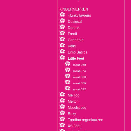
KINDERMERKEN
4funkyflavours
Desigual
Doerak
Freoli
Girandola
Keiki
Limo Basics
Little Feet
maat 068
maat 074
maat 080
maat 086
maat 092
Me Too
Melton
Moodstreet
Roxy
Trentino regenlaarzen
XS Feet