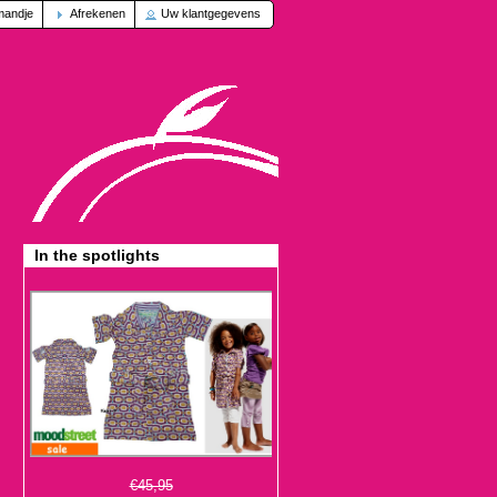
mandje
Afrekenen
Uw klantgegevens
In the spotlights
€45,95
€13,95