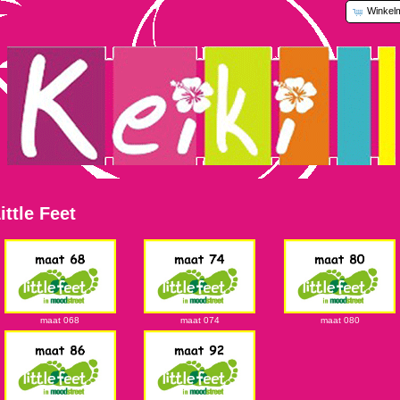
Winkel
ittle Feet
maat 068
maat 074
maat 080