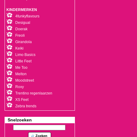
KINDERMERKEN
4funkyflavours
Desigual
Doerak
Freoli
Girandola
Keiki
Limo Basics
Little Feet
Me Too
Melton
Moodstreet
Roxy
Trentino regenlaarzen
XS Feet
Zebra trends
Snelzoeken
Zoeken