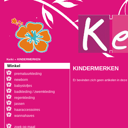
Keiki
»
KINDERMERKEN
Winkel
KINDERMERKEN
prematuurkleding
newborn
Er bevinden zich geen artikelen in deze 
babyslofjes
badkleding / zwemkleding
regenkleding
jassen
haaraccessoires
wannahaves
zoek op maat