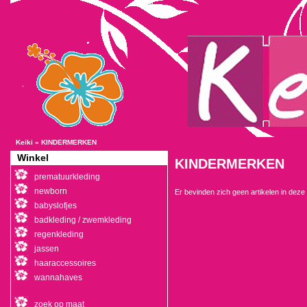
Keiki
»
KINDERMERKEN
Winkel
KINDERMERKEN
prematuurkleding
newborn
Er bevinden zich geen artikelen in deze 
babyslofjes
badkleding / zwemkleding
regenkleding
jassen
haaraccessoires
wannahaves
zoek op maat