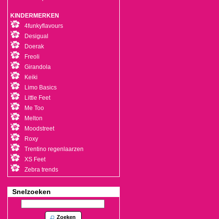
KINDERMERKEN
4funkyflavours
Desigual
Doerak
Freoli
Girandola
Keiki
Limo Basics
Little Feet
Me Too
Melton
Moodstreet
Roxy
Trentino regenlaarzen
XS Feet
Zebra trends
Snelzoeken
Zoeken