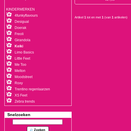
KINDERMERKEN
4funkyflavours
Artikel
1
tot en met
1
(van
1
artikelen)
Desigual
Doerak
Freoli
Girandola
Keiki
Limo Basics
Little Feet
Me Too
Melton
Moodstreet
Roxy
Trentino regenlaarzen
XS Feet
Zebra trends
Snelzoeken
Zoeken