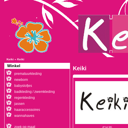
Keiki
»
Keiki
Winkel
Keiki
prematuurkleding
newborn
babyslofjes
badkleding / zwemkleding
regenkleding
jassen
haaraccessoires
wannahaves
zoek op maat
€14,95