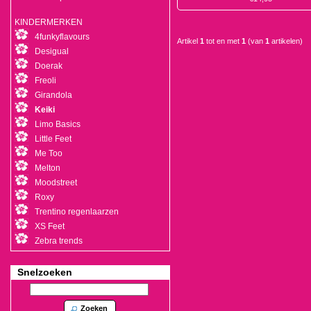
KINDERMERKEN
4funkyflavours
Artikel
1
tot en met
1
(van
1
artikelen)
Desigual
Doerak
Freoli
Girandola
Keiki
Limo Basics
Little Feet
Me Too
Melton
Moodstreet
Roxy
Trentino regenlaarzen
XS Feet
Zebra trends
Snelzoeken
Zoeken