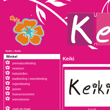
Keiki
»
Keiki
Winkel
Keiki
prematuurkleding
newborn
babyslofjes
badkleding / zwemkleding
regenkleding
jassen
haaraccessoires
wannahaves
zoek op maat
€14,95