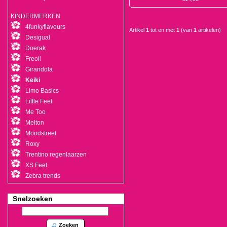
KINDERMERKEN
4funkyflavours
Artikel
1
tot en met
1
(van
1
artikelen)
Desigual
Doerak
Freoli
Girandola
Keiki
Limo Basics
Little Feet
Me Too
Melton
Moodstreet
Roxy
Trentino regenlaarzen
XS Feet
Zebra trends
Snelzoeken
Zoeken