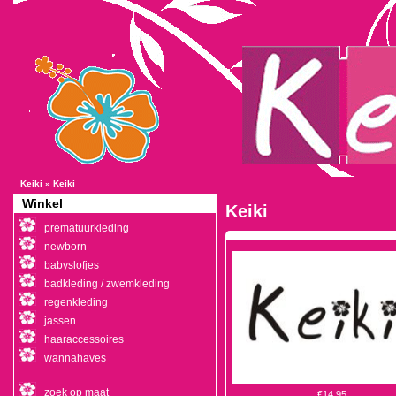
Keiki
»
Keiki
Winkel
Keiki
prematuurkleding
newborn
babyslofjes
badkleding / zwemkleding
regenkleding
jassen
haaraccessoires
wannahaves
zoek op maat
€14,95