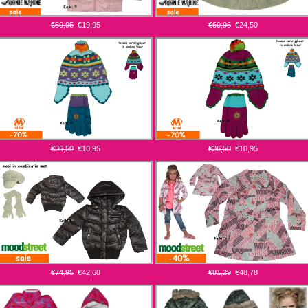
€50,95
€19,95
€60,95
€24,50
€36,50
€10,95
€36,50
€10,95
€74,95
€42,68
€81,29
€48,78