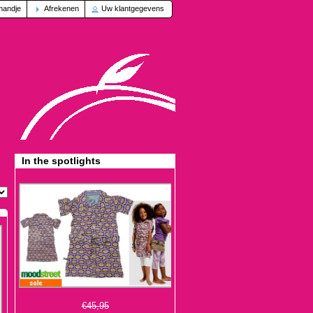
mandje
Afrekenen
Uw klantgegevens
In the spotlights
€45,95
€13,95