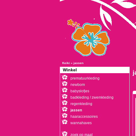
Keiki
»
jassen
Winkel
j
prematuurkleding
newborn
babyslofjes
badkleding / zwemkleding
regenkleding
jassen
haaraccessoires
wannahaves
zoek op maat