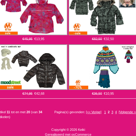
€45,95
€13,95
€82,50
€32,50
€74,95
€42,68
€36,50
€10,95
tikel
11
tot en met
20
(van
34
Pagina(s) gevonden:
[<< Vorige]
1
2
3
4
[Volgende >
tikelen)
Copyright © 2026
Keiki
Gerealiseerd met
osCommerce