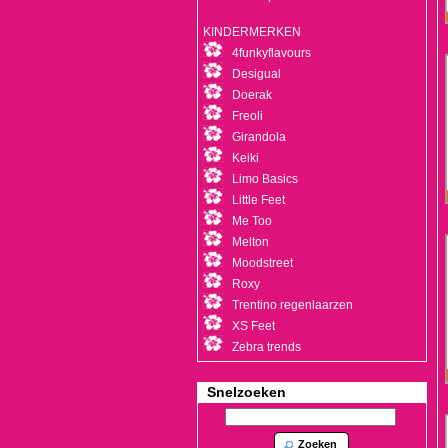
KINDERMERKEN
4funkyflavours
Desigual
Doerak
Freoli
Girandola
Keiki
Limo Basics
Little Feet
Me Too
Melton
Moodstreet
Roxy
Trentino regenlaarzen
XS Feet
Zebra trends
Snelzoeken
Zoeken