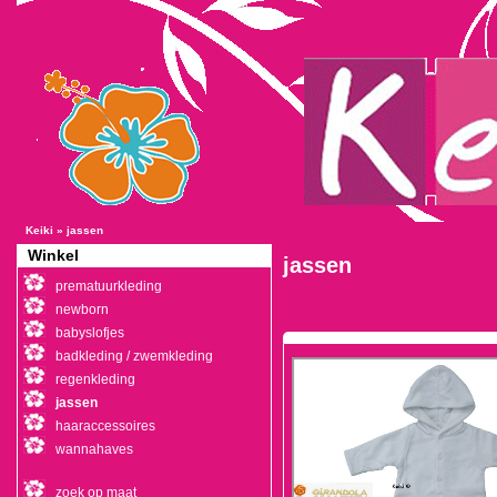
Keiki
»
jassen
Winkel
jassen
prematuurkleding
newborn
babyslofjes
badkleding / zwemkleding
regenkleding
jassen
haaraccessoires
wannahaves
zoek op maat