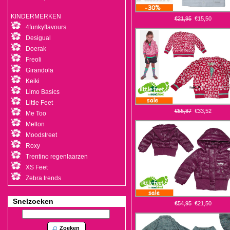
KINDERMERKEN
€21,95
€15,50
4funkyflavours
Desigual
Doerak
Freoli
Girandola
Keiki
Limo Basics
Little Feet
€55,87
€33,52
Me Too
Melton
Moodstreet
Roxy
Trentino regenlaarzen
XS Feet
Zebra trends
Snelzoeken
€54,95
€21,50
Zoeken