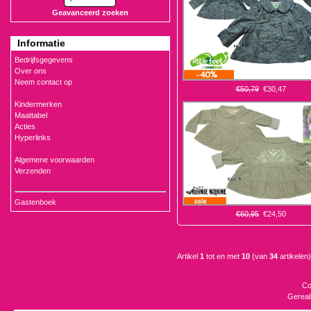
Geavanceerd zoeken
Informatie
Bedrijfsgegevens
Over ons
Neem contact op
€50,79
€30,47
Kindermerken
Maattabel
Acties
Hyperlinks
Algemene voorwaarden
Verzenden
Gastenboek
€60,95
€24,50
Artikel
1
tot en met
10
(van
34
artikelen)
Co
Gereal