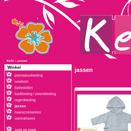
Keiki
»
jassen
Winkel
jassen
prematuurkleding
newborn
babyslofjes
badkleding / zwemkleding
regenkleding
jassen
haaraccessoires
wannahaves
zoek op maat