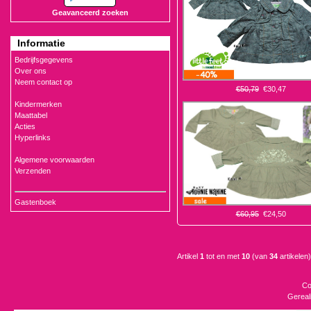
Geavanceerd zoeken
Informatie
Bedrijfsgegevens
Over ons
Neem contact op
€50,79
€30,47
Kindermerken
Maattabel
Acties
Hyperlinks
Algemene voorwaarden
Verzenden
Gastenboek
€60,95
€24,50
Artikel
1
tot en met
10
(van
34
artikelen)
Co
Gereal