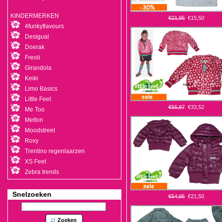
KINDERMERKEN
€21,95
€15,50
4funkyflavours
Desigual
Doerak
Freoli
Girandola
Keiki
Limo Basics
Little Feet
€55,87
€33,52
Me Too
Melton
Moodstreet
Roxy
Trentino regenlaarzen
XS Feet
Zebra trends
Snelzoeken
€54,95
€21,50
Zoeken