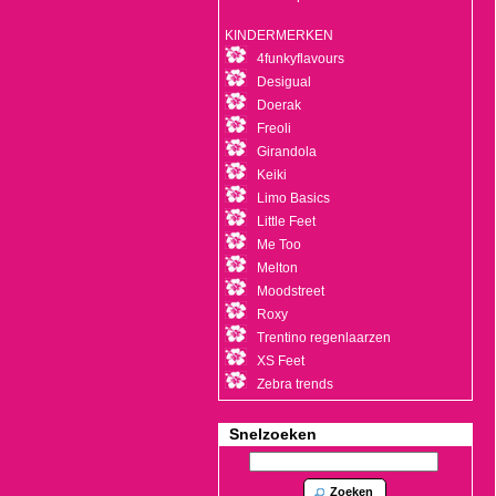
KINDERMERKEN
4funkyflavours
Desigual
Doerak
Freoli
Girandola
Keiki
Limo Basics
Little Feet
Me Too
Melton
Moodstreet
Roxy
Trentino regenlaarzen
XS Feet
Zebra trends
Snelzoeken
Zoeken