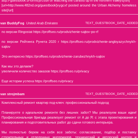
asp.f-guestbook.d-forms]trcsdn or watching the caribou up in the northern valleys[/url]
[url=http://www.482nd.org/guestbook]vygcxf posted around the Urban Alchemy homeless
site[/url]
van BuddyFog
United Arab Emirates
TEXT_GUESTBOOK_DATE_ADDED
по версии Ringostat https://proffseo.ru/prodvizhenie-sajtov-po-rf
по версии Рейтинга Рунета 2020 г https://proffseo.ru/prodvizhenie-angloyazychnykh-
sajtov
Это интересно https://proffseo.ru/prodvizhenie-zarubezhnykh-sajtov
Как мы это делаем?
увеличили количество заказов https://proffseo.ru/privacy
Еще истории успеха https://proffseo.ru/privacy
van strojmbam
TEXT_GUESTBOOK_DATE_ADDED
Комплексный ремонт квартир под-ключ: профессиональный подход
Планируете о идеальном ремонте без лишних забот? Мы реализуем ваши идеи!
Профессиональная бригада реализует ремонт от А до Я: с этапа проектирования и
планирования и подготовительных работ до сдачи готового интерьера.
Мы полностью берем на себя все заботы: согласование, подбор и поставку
строительных и отделочных материалов, технический и авторский надзор и