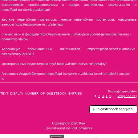
выполняемых профессионалами в сфере, альпинизма, скалолазания и
https://alpinist-servis.ru/sitemap/
жесткие перегибные протекторы; мягкие перегибные протекторы; консольные
выносы https://alpinist-servis.ru/sitemap/
отмыто окон и фасадов https://alpinist-servis.ru/kak-proizvodyat-germetizaciyu-mez-
hpanelnyx-shvov/
Ассоциация промышленных альпинистов https://alpinist-servis.ru/moskva-
aleshkenskiy-pr16k1/
монтированных водосточных труб https://alpinist-servis.ru/kontakty/
Альпинист Андрей Смирнов https://alpinist-servis.ru/chistka-krovli-ot-naledi-i-sosule-
k/
Pagina(s) gevonden:
TEXT_DISPLAY_NUMBER_OF_GUESTBOOK_ENTRIES
1
2
3
4
5
...
[Volgende >>]
In gastenboek schrijven!
Copyright © 2026
Keiki
Gerealiseerd met
osCommerce