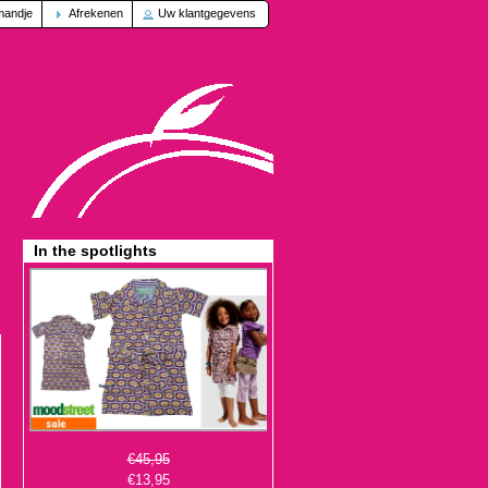
mandje
Afrekenen
Uw klantgegevens
In the spotlights
€45,95
€13,95