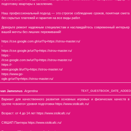
подготовку квартиры к заселению.
Наш профессиональный подход — это строгое соблюдение сроков, понятная смета
без скрытых платежей и гарантия на все виды работ.
Доверьте ремонт надежным специалистам и наслаждайтесь современный интерьер
вашей мечты без лишних переживаний!
https://cse.google.com.gh/url?q=https://strou-master.ru/
-
https://cse.google.je/url?q=https://strou-master.ru/
https:-
//cse.google.com.tw/url?q=https://strou-master.ru/
https://-
www.google.li/url?q=https://strou-master.ru/
https://www.go-
ogle.gr/url?q=https://strou-master.ru/
van Jamesnus
Argentina
TEXT_GUESTBOOK_DATE_ADDED
Вариант для качественного развития основных игровых и физических качеств в
группе «своего» уровня подготовки https://www.stolicafc.ru/
Возраст: от 4 до 14 лет https://www.stolicafc.ru/
СФШАП Пантера https://www.stolicafc.ru/