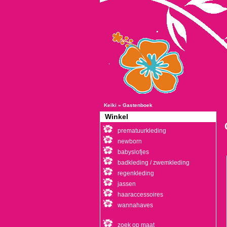
Keiki
»
Gastenboek
Winkel
prematuurkleding
newborn
babyslofjes
badkleding / zwemkleding
regenkleding
jassen
haaraccessoires
wannahaves
zoek op maat