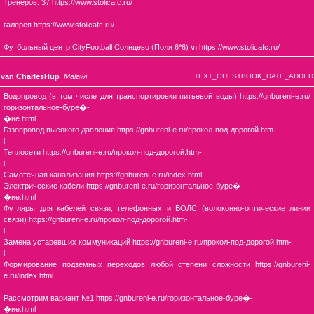
Тренеров: 37 https://www.stolicafc.ru/
галерея https://www.stolicafc.ru/
Футбольный центр CityFootball Солнцево (Поля 6*6) \n https://www.stolicafc.ru/
van CharlesHup
Malawi
TEXT_GUESTBOOK_DATE_ADDED
Водопровод (в том числе для транспортировки питьевой воды) https://gnbureni-e.ru/
горизонтальное-буре�-
�ие.html
Газопровод высокого давления https://gnbureni-e.ru/прокол-под-дорогой.htm-
l
Теплосети https://gnbureni-e.ru/прокол-под-дорогой.htm-
l
Самотечная канализация https://gnbureni-e.ru/index.html
Электрические кабели https://gnbureni-e.ru/горизонтальное-буре�-
�ие.html
Футляры для кабелей связи, телефонных и ВОЛС (волоконно-оптические линии
связи) https://gnbureni-e.ru/прокол-под-дорогой.htm-
l
Замена устаревших коммуникаций https://gnbureni-e.ru/прокол-под-дорогой.htm-
l
Формирование подземных переходов любой степени сложности https://gnbureni-
e.ru/index.html
Рассмотрим вариант №1 https://gnbureni-e.ru/горизонтальное-буре�-
�ие.html