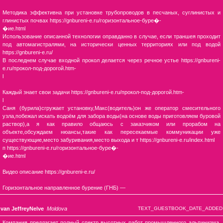
Методика эффективна при установке трубопроводов в песчаных, суглинистых и
глинистых почвах https://gnbureni-e.ru/горизонтальное-буре�-
�ие.html
Использование описанной технологии оправданно в случае, если траншея проходит
под автомагистралями, на исторически ценных территориях или под водой
https://gnbureni-e.ru/
В последнем случае входной прокол делается через речное устье https://gnbureni-
e.ru/прокол-под-дорогой.htm-
l
Каждый знает свои задачи https://gnbureni-e.ru/прокол-под-дорогой.htm-
l
Саня (бурила)сгружает установку,Макс(водитель)он же оператор смесительного
узла,побежал искать водоём для забора воды(на основе воды приготовляем буровой
раствор),а я как правило общаюсь с заказчиком или прорабом на
объекте,обсуждаем нюансы,такие как пересекаемые коммуникации уже
существующие,место забуривания,место выхода и т https://gnbureni-e.ru/index.html
п https://gnbureni-e.ru/горизонтальное-буре�-
�ие.html
Видео описание https://gnbureni-e.ru/
Горизонтальное направленное бурение (ГНБ) —
van JeffreyNelve
Moldova
TEXT_GUESTBOOK_DATE_ADDED
Компания предлагает полный спектр высотных работ промышленного альпинизма,