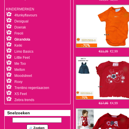
KINDERMERKEN
4funkyflavours
Desigual
Doerak
Freoli
Girandola
Keiki
Limo Basics
€11,25
€2,99
Little Feet
Me Too
Melton
Moodstreet
Roxy
Trentino regenlaarzen
XS Feet
Zebra trends
€17,95
€4,99
Snelzoeken
Zoeken