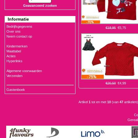
Geavanceerd zoeken
Informatie
Bedrijfsgegevens
€18,95
€5,75
Over ons
Neem contact op
Kindermerken
Maattabel
Acties
Hyperlinks
Algemene voorwaarden
Verzenden
€20,50
€4,99
Gastenboek
Artikel
1
tot en met
10
(van
47
artikelen)
Co
Gereal