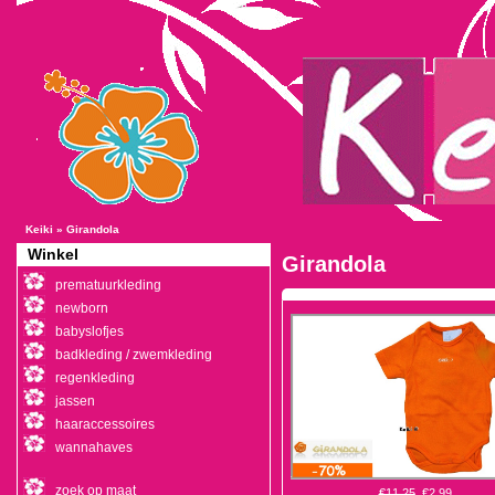
Keiki
»
Girandola
Winkel
Girandola
prematuurkleding
newborn
babyslofjes
badkleding / zwemkleding
regenkleding
jassen
haaraccessoires
wannahaves
zoek op maat
€11,25
€2,99