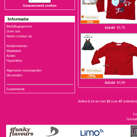
Geavanceerd zoeken
Informatie
Bedrijfsgegevens
€18,95
€5,75
Over ons
Neem contact op
Kindermerken
Maattabel
Acties
Hyperlinks
Algemene voorwaarden
Verzenden
€20,50
€4,99
Gastenboek
Artikel
1
tot en met
10
(van
47
artikelen)
Co
Gereal