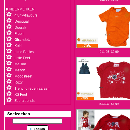
KINDERMERKEN
4funkyflavours
Desigual
Doerak
Freoli
Girandola
Keiki
Limo Basics
€11,25
€2,99
Little Feet
Me Too
Melton
Moodstreet
Roxy
Trentino regenlaarzen
XS Feet
Zebra trends
€17,95
€4,99
Snelzoeken
Zoeken