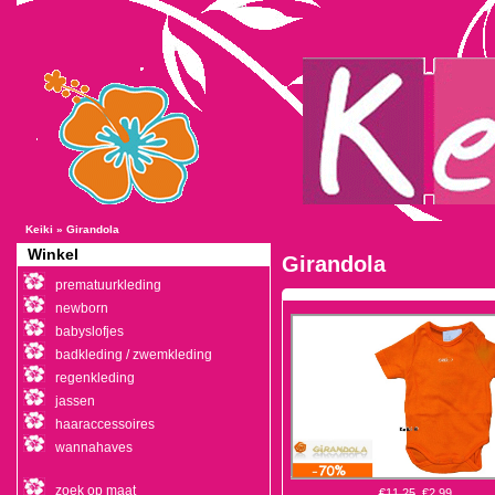
Keiki
»
Girandola
Winkel
Girandola
prematuurkleding
newborn
babyslofjes
badkleding / zwemkleding
regenkleding
jassen
haaraccessoires
wannahaves
zoek op maat
€11,25
€2,99