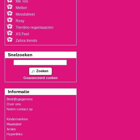
Me Too
Melton
Moodstreet
Roxy
Trentino regenlaarzen
XS Feet
Zebra trends
Snelzoeken
Zoeken
Geavanceerd zoeken
Informatie
Bedrijfsgegevens
Over ons
Neem contact op
Kindermerken
Maattabel
Acties
Hyperlinks