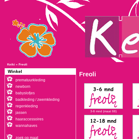
Keiki
»
Freoli
Winkel
Freoli
prematuurkleding
newborn
babyslofjes
badkleding / zwemkleding
regenkleding
3-6 mnd (maat 68)
jassen
haaraccessoires
wannahaves
zoek op maat