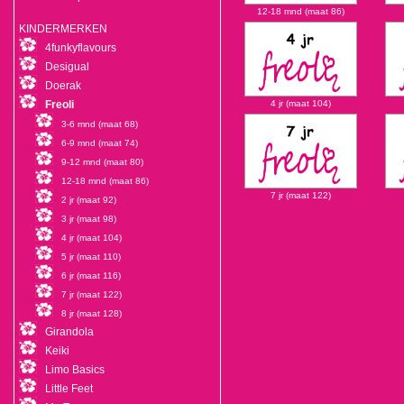
12-18 mnd (maat 86)
KINDERMERKEN
4funkyflavours
Desigual
Doerak
Freoli
4 jr (maat 104)
3-6 mnd (maat 68)
6-9 mnd (maat 74)
9-12 mnd (maat 80)
12-18 mnd (maat 86)
7 jr (maat 122)
2 jr (maat 92)
3 jr (maat 98)
4 jr (maat 104)
5 jr (maat 110)
6 jr (maat 116)
7 jr (maat 122)
8 jr (maat 128)
Girandola
Keiki
Limo Basics
Little Feet