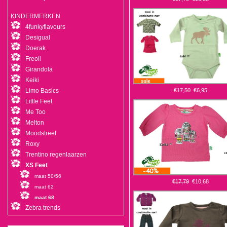
KINDERMERKEN
4funkyflavours
Desigual
Doerak
Freoli
Girandola
Keiki
Limo Basics
€17,50
€6,95
Little Feet
Me Too
Melton
Moodstreet
Roxy
Trentino regenlaarzen
XS Feet
maat 50/56
€17,79
€10,68
maat 62
maat 68
Zebra trends