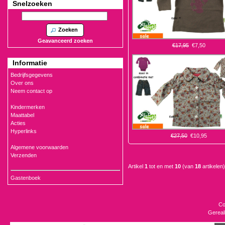
Snelzoeken
Zoeken
Geavanceerd zoeken
€17,95
€7,50
Informatie
Bedrijfsgegevens
Over ons
Neem contact op
Kindermerken
Maattabel
Acties
Hyperlinks
€27,50
€10,95
Algemene voorwaarden
Verzenden
Artikel
1
tot en met
10
(van
18
artikelen)
Gastenboek
Co
Gereal