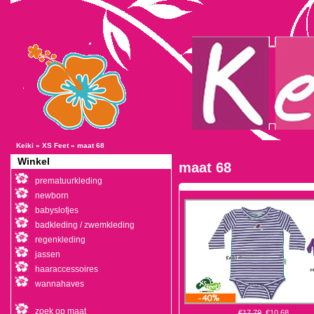
Keiki
»
XS Feet
»
maat 68
Winkel
maat 68
prematuurkleding
newborn
babyslofjes
badkleding / zwemkleding
regenkleding
jassen
haaraccessoires
wannahaves
zoek op maat
€17,79
€10,68