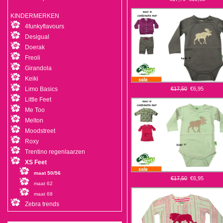
KINDERMERKEN
4funkyflavours
Desigual
Doerak
Freoli
Girandola
Keiki
Limo Basics
€17,50
€6,95
Little Feet
Me Too
Melton
Moodstreet
Roxy
Trentino regenlaarzen
XS Feet
maat 50/56
€17,50
€6,95
maat 62
maat 68
Zebra trends