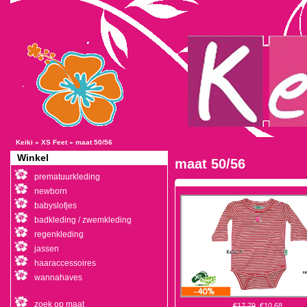
Keiki
»
XS Feet
»
maat 50/56
Winkel
maat 50/56
prematuurkleding
newborn
babyslofjes
badkleding / zwemkleding
regenkleding
jassen
haaraccessoires
wannahaves
zoek op maat
€17,79
€10,68