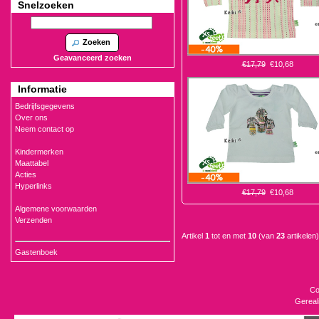
Snelzoeken
Zoeken
Geavanceerd zoeken
€17,79
€10,68
Informatie
Bedrijfsgegevens
Over ons
Neem contact op
Kindermerken
Maattabel
Acties
Hyperlinks
€17,79
€10,68
Algemene voorwaarden
Verzenden
Artikel
1
tot en met
10
(van
23
artikelen)
Gastenboek
Co
Gereal