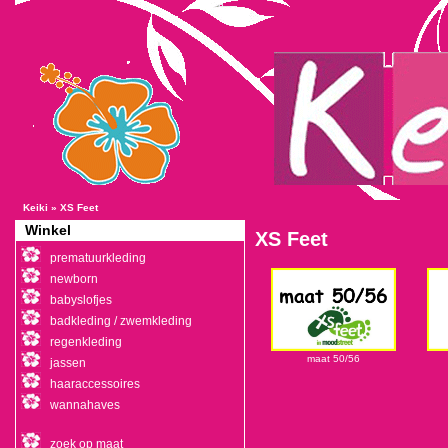
Keiki
»
XS Feet
Winkel
XS Feet
prematuurkleding
newborn
babyslofjes
badkleding / zwemkleding
regenkleding
maat 50/56
jassen
haaraccessoires
wannahaves
zoek op maat