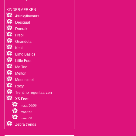
KINDERMERKEN
4funkyflavours
Desigual
Doerak
Freoli
Girandola
Keiki
Limo Basics
Little Feet
Me Too
Melton
Moodstreet
Roxy
Trentino regenlaarzen
XS Feet
maat 50/56
maat 62
maat 68
Zebra trends