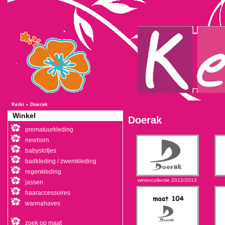
Keiki
»
Doerak
Winkel
Doerak
prematuurkleding
newborn
babyslofjes
badkleding / zwemkleding
regenkleding
wintercollectie 2012/2013
jassen
haaraccessoires
wannahaves
zoek op maat