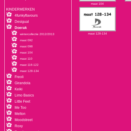
maat 104
KINDERMERKEN
4funkyflavours
Desigual
Doerak
maat 128-134
wintercollectie 2012/2013
maat 092
maat 098
maat 104
maat 110
maat 116-122
maat 128-134
Freoli
Girandola
Keiki
Limo Basics
Little Feet
Me Too
Melton
Moodstreet
Roxy